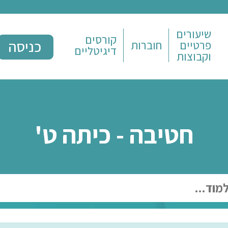
ם
קורסים
כניסה
חוברות
דיגיטליים
ת
יבה - כיתה ט'