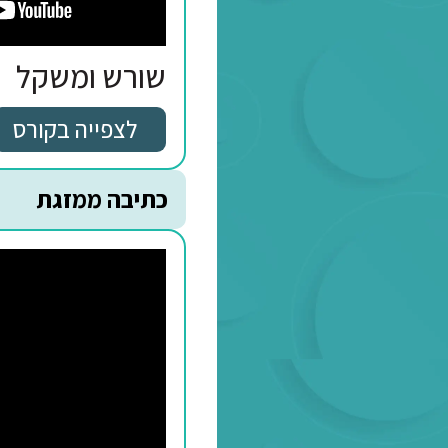
דרכי תצורה - מערכת השֵם
שורש ומשקל