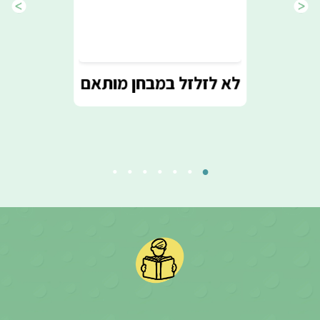
לצפייה בקורס
 - מערכת השֵם