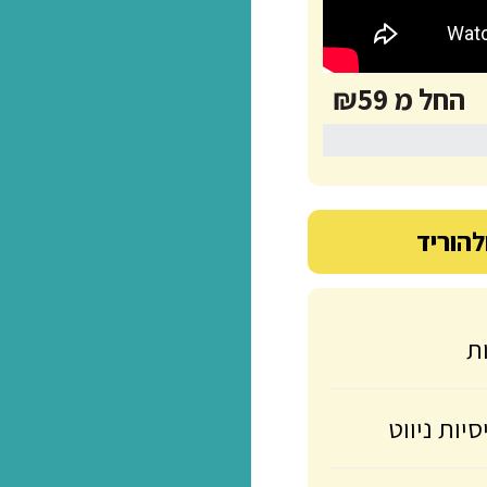
מ ₪59
יד