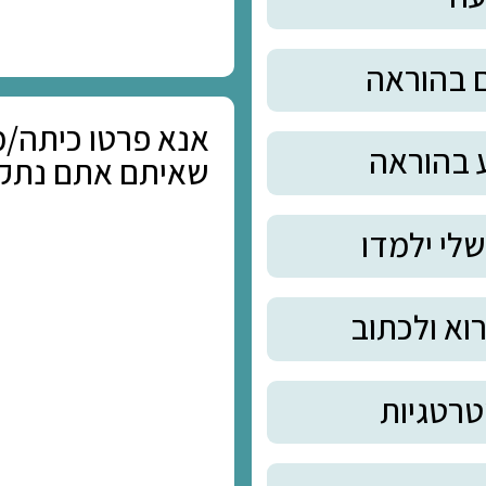
שם מלא:
נייד:
ה