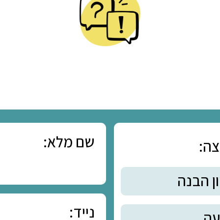
שון - שתי דקו
הקשבה