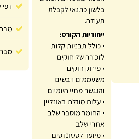
מצגות
וסטודנטיות במכללה
להכשרת מורים
כרטיסיות 
הנדרשים למבחני
הפטור בנושאים השונים
דפי עזר
בלשון כתנאי לקבלת
תעודה.
מבחנים פ
ייחודיות הקורס:
• כולל תבניות קלות
מבחנים א
לזכירה של חוקים
• פירוק חוקים
משעממים ויבשים